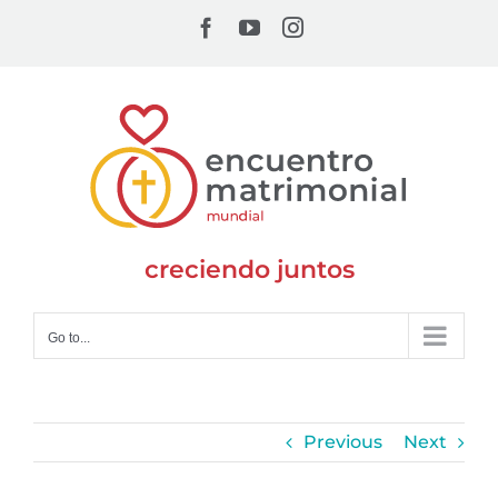
Skip
Facebook
YouTube
Instagram
to
content
creciendo juntos
Go to...
Previous
Next