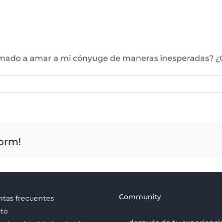
llamado a amar a mi cónyuge de maneras inesperadas?
form!
Community
tas frecuentes
to