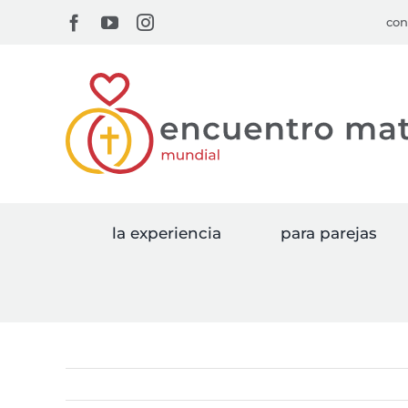
Skip
Facebook
YouTube
Instagram
con
to
content
la experiencia
para parejas