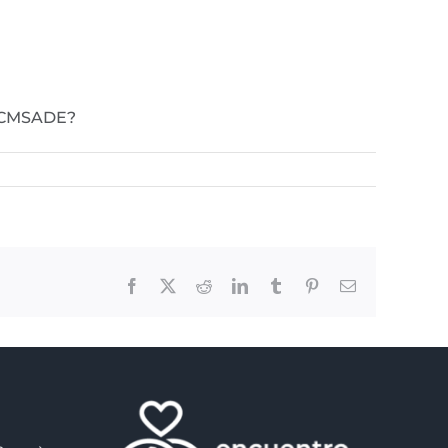
 ¿CMSADE?
Facebook
X
Reddit
LinkedIn
Tumblr
Pinterest
Email