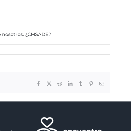
ue nosotros. ¿CMSADE?
Facebook
X
Reddit
LinkedIn
Tumblr
Pinterest
Email