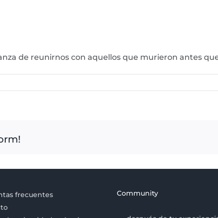
ranza de reunirnos con aquellos que murieron antes q
form!
Community
tas frecuentes
to