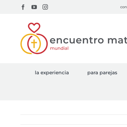
Skip
Facebook
YouTube
Instagram
con
to
content
la experiencia
para parejas