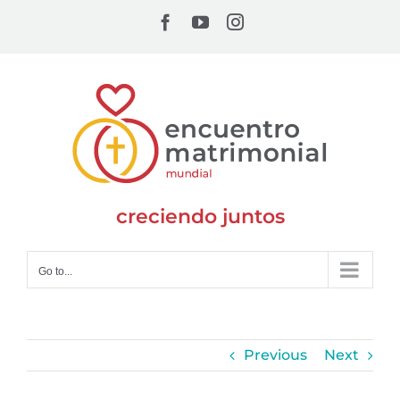
Skip
Facebook
YouTube
Instagram
to
content
creciendo juntos
Go to...
Previous
Next