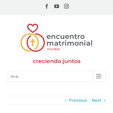
Skip
Facebook
YouTube
Instagram
to
content
creciendo juntos
Go to...
Previous
Next