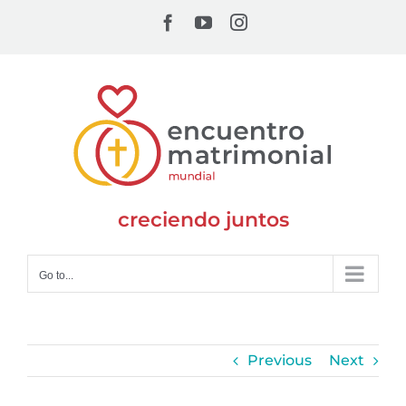
Skip
Facebook
YouTube
Instagram
to
content
creciendo juntos
Go to...
Previous
Next