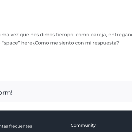
última vez que nos dimos tiempo, como pareja, entregá
ne “space” here¿Como me siento con mi respuesta?
form!
Community
tas frecuentes