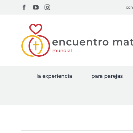
Skip
Facebook
YouTube
Instagram
con
to
content
la experiencia
para parejas