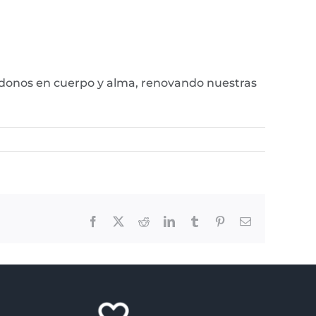
ndonos en cuerpo y alma, renovando nuestras
Facebook
X
Reddit
LinkedIn
Tumblr
Pinterest
Email