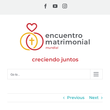
Skip
Facebook
YouTube
Instagram
to
content
creciendo juntos
Go to...
Previous
Next