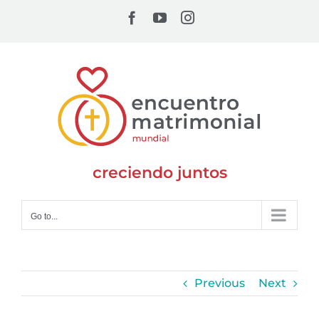
Skip
Facebook
YouTube
Instagram
to
content
creciendo juntos
Go to...
Previous
Next