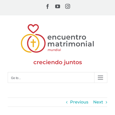
Skip
Facebook
YouTube
Instagram
to
content
creciendo juntos
Go to...
Previous
Next