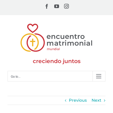
Skip
Facebook
YouTube
Instagram
to
content
creciendo juntos
Go to...
Previous
Next