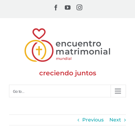
Skip
Facebook
YouTube
Instagram
to
content
creciendo juntos
Go to...
Previous
Next