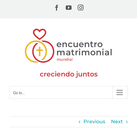
Skip
Facebook
YouTube
Instagram
to
content
creciendo juntos
Go to...
Previous
Next