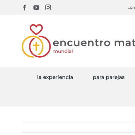
Skip
Facebook
YouTube
Instagram
con
to
content
la experiencia
para parejas