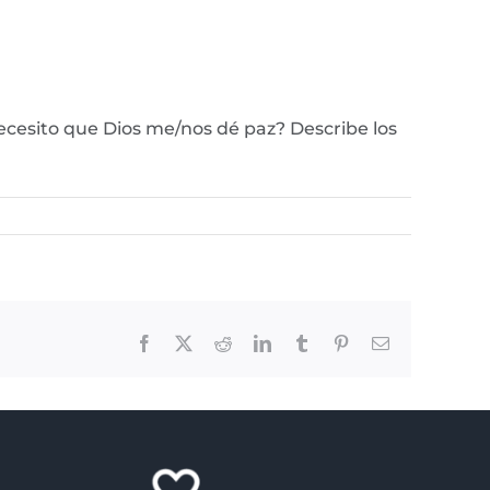
ecesito que Dios me/nos dé paz? Describe los
Facebook
X
Reddit
LinkedIn
Tumblr
Pinterest
Email