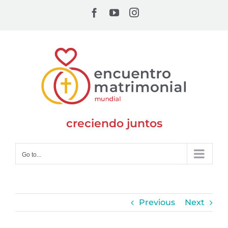
Skip
Facebook
YouTube
Instagram
to
content
creciendo juntos
Go to...
Previous
Next