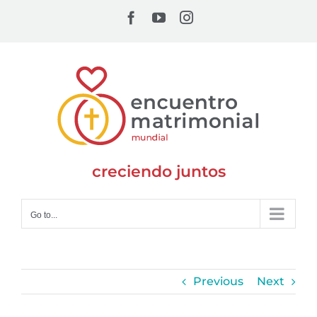
Skip
Facebook
YouTube
Instagram
to
content
creciendo juntos
Go to...
Previous
Next