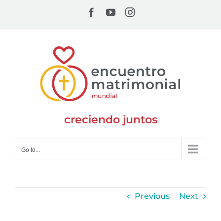
Skip
Facebook
YouTube
Instagram
to
content
creciendo juntos
Go to...
Previous
Next