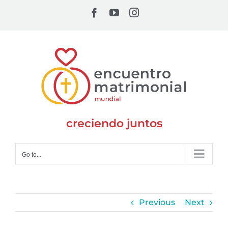
Skip
Facebook
YouTube
Instagram
to
content
creciendo juntos
Go to...
Previous
Next