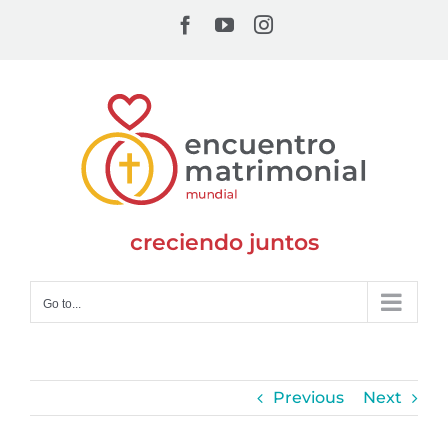
Skip
Facebook
YouTube
Instagram
to
content
creciendo juntos
Go to...
Previous
Next