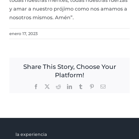
todas nuestras mentes, todas nuestras fuerzas
y amar a nuestro prójimo como nos amamos a
nosotros mismos. Amén”.
enero 17, 2023
Share This Story, Choose Your
Platform!
Facebook
X
Reddit
LinkedIn
Tumblr
Pinterest
Email
la experiencia