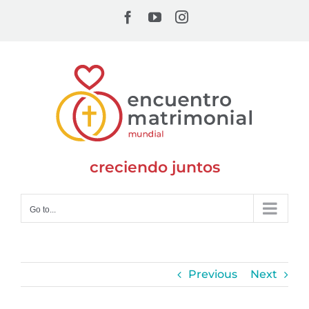
Skip
Facebook
YouTube
Instagram
to
content
creciendo juntos
Go to...
Previous
Next