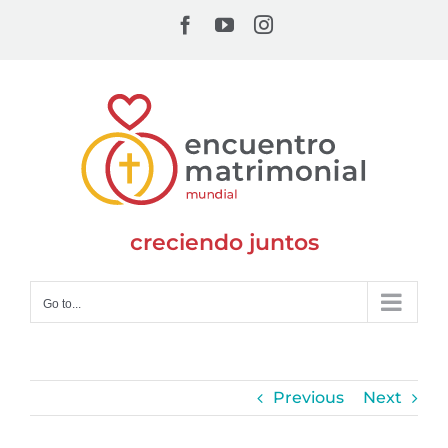
Skip
Facebook
YouTube
Instagram
to
content
creciendo juntos
Go to...
Previous
Next