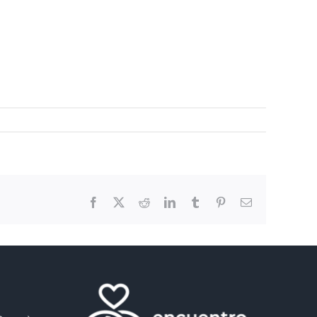
Facebook
X
Reddit
LinkedIn
Tumblr
Pinterest
Email