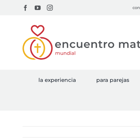
Skip
Facebook
YouTube
Instagram
con
to
content
la experiencia
para parejas