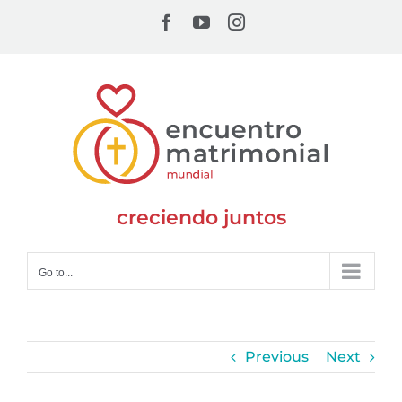
Skip
Facebook
YouTube
Instagram
to
content
creciendo juntos
Go to...
Previous
Next