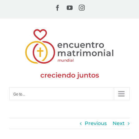
Skip
Facebook
YouTube
Instagram
to
content
creciendo juntos
Go to...
Previous
Next