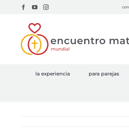
Skip
Facebook
YouTube
Instagram
con
to
content
la experiencia
para parejas