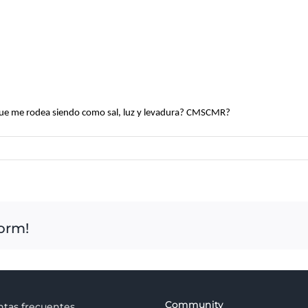
que me rodea siendo como sal, luz y levadura? CMSCMR?
form!
Community
tas frecuentes