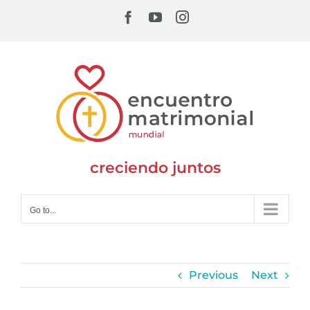
Skip
Facebook
YouTube
Instagram
to
content
creciendo juntos
Go to...
Previous
Next