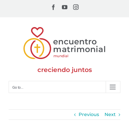
Skip
Facebook
YouTube
Instagram
to
content
creciendo juntos
Go to...
Previous
Next