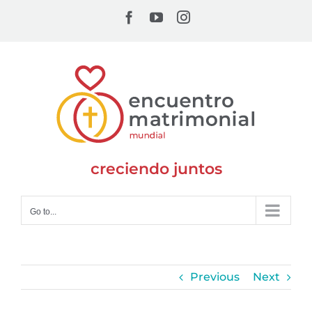
Skip
Facebook
YouTube
Instagram
to
content
creciendo juntos
Go to...
Previous
Next