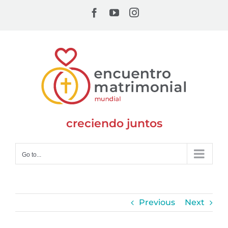
Skip
Facebook
YouTube
Instagram
to
content
creciendo juntos
Go to...
Previous
Next