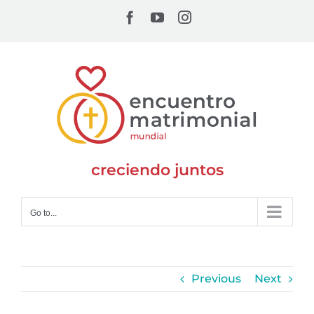
Skip
Facebook
YouTube
Instagram
to
content
creciendo juntos
Go to...
Previous
Next