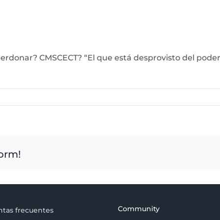
 perdonar? CMSCECT? “El que está desprovisto del poder
form!
Community
tas frecuentes