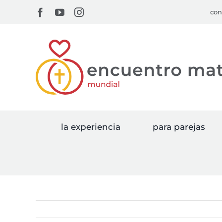
Skip
Facebook
YouTube
Instagram
con
to
content
la experiencia
para parejas