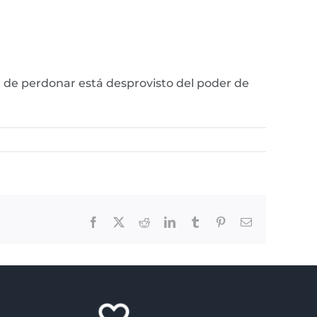
 de perdonar está desprovisto del poder de
Facebook
X
Reddit
LinkedIn
Tumblr
Pinterest
Email