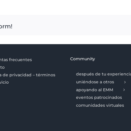
form!
Community
tas frecuentes
to
después de tu experienci
ca de privacidad – términos
uniéndose a otros
vicio
apoyando al EMM
eventos patrocinados
comunidades virtuales