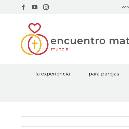
Skip
Facebook
YouTube
Instagram
con
to
content
la experiencia
para parejas