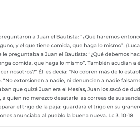
preguntaron a Juan el Bautista: “¿Qué haremos entonces
uno; y el que tiene comida, que haga lo mismo”. (Lucas 
le preguntaba a Juan el Bautista: “¿Qué debemos hacer
enga comida, que haga lo mismo”. También acudían a él l
r nosotros?” Él les decía: “No cobren más de lo establ
o: “No extorsionen a nadie, ni denuncien a nadie falsam
ban que quizá Juan era el Mesías, Juan los sacó de duda
a quien no merezco desatarle las correas de sus sandalia
eparar el trigo de la paja; guardará el trigo en su gran
ones anunciaba al pueblo la buena nueva. Lc 3, 10-18