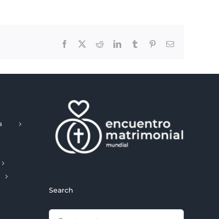
Facebook
X
Reddit
LinkedIn
Tumblr
Pinterest
Email
a
Search
Search