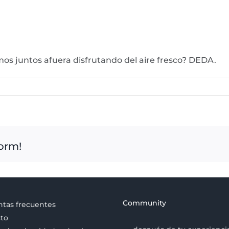
os juntos afuera disfrutando del aire fresco? DEDA.
form!
Community
tas frecuentes
to