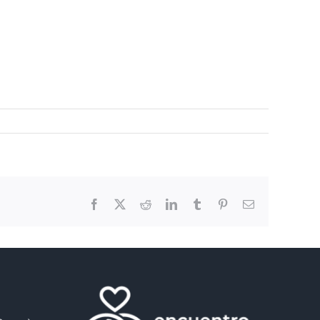
Facebook
X
Reddit
LinkedIn
Tumblr
Pinterest
Email