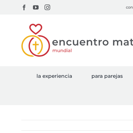
Skip
Facebook
YouTube
Instagram
con
to
content
la experiencia
para parejas