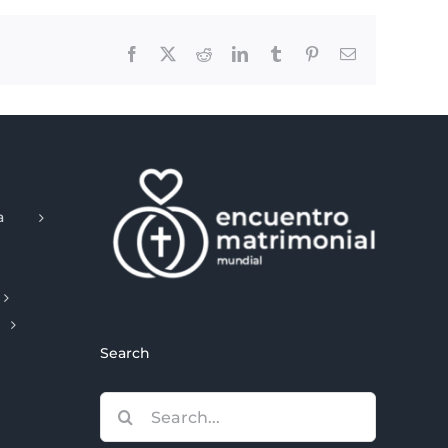
Facebook
X
Reddit
LinkedIn
Tumblr
Pinterest
Email
a
Search
Search
for: