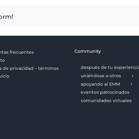
form!
Community
tas frecuentes
to
después de tu experienci
ca de privacidad – términos
uniéndose a otros
vicio
apoyando al EMM
eventos patrocinados
comunidades virtuales