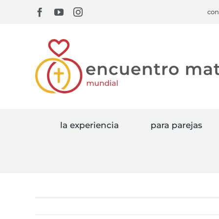
Skip
Facebook
YouTube
Instagram
con
to
content
la experiencia
para parejas