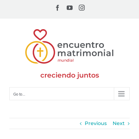
Skip
Facebook
YouTube
Instagram
to
content
creciendo juntos
Go to...
Previous
Next