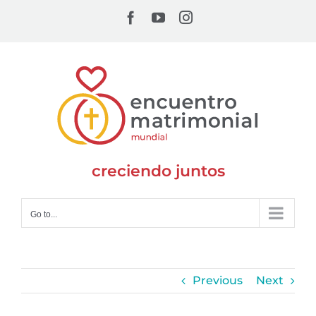
Skip
Facebook
YouTube
Instagram
to
content
creciendo juntos
Go to...
Previous
Next