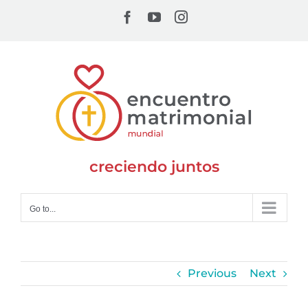
Skip
Facebook
YouTube
Instagram
to
content
creciendo juntos
Go to...
Previous
Next