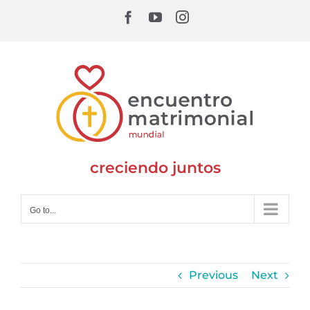
Skip
Facebook
YouTube
Instagram
to
content
creciendo juntos
Go to...
Previous
Next