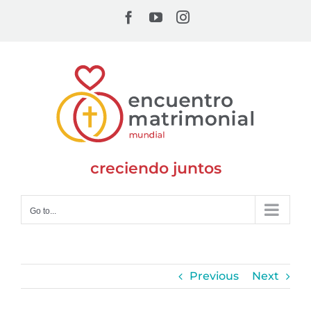
Skip
Facebook
YouTube
Instagram
to
content
creciendo juntos
Go to...
Previous
Next