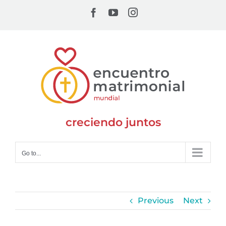
Skip
Facebook
YouTube
Instagram
to
content
creciendo juntos
Go to...
Previous
Next