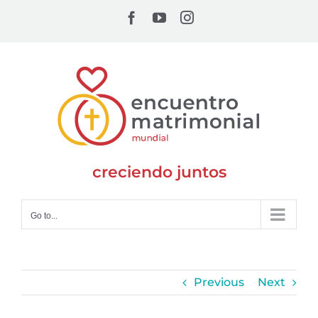
Skip
Facebook
YouTube
Instagram
to
content
creciendo juntos
Go to...
Previous
Next