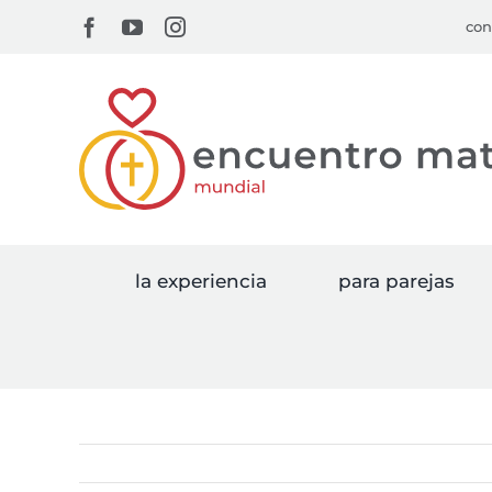
Skip
Facebook
YouTube
Instagram
con
to
content
la experiencia
para parejas