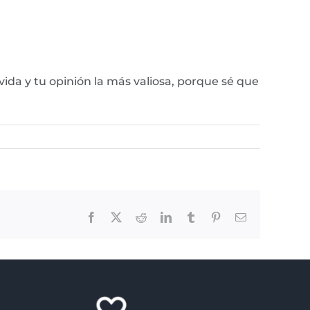
da y tu opinión la más valiosa, porque sé que
Facebook
X
Reddit
LinkedIn
Tumblr
Pinterest
Email