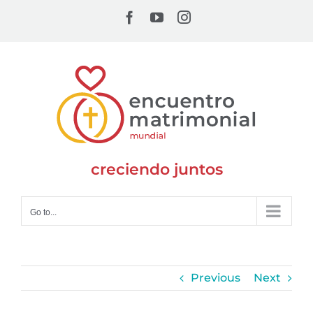
Skip
Facebook
YouTube
Instagram
to
content
creciendo juntos
Go to...
Previous
Next