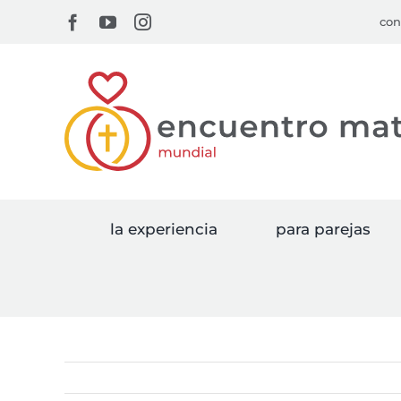
Skip
Facebook
YouTube
Instagram
con
to
content
la experiencia
para parejas