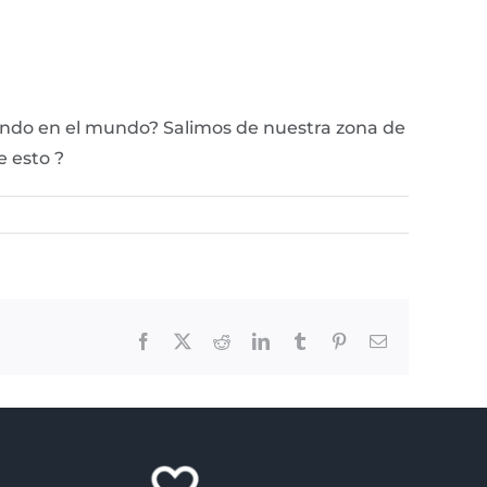
endo en el mundo? Salimos de nuestra zona de
e esto ?
Facebook
X
Reddit
LinkedIn
Tumblr
Pinterest
Email