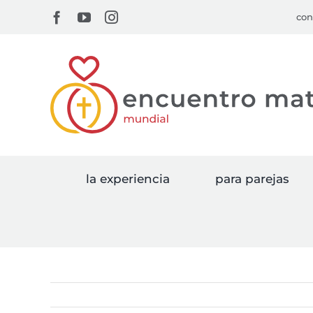
Skip
Facebook
YouTube
Instagram
con
to
content
la experiencia
para parejas