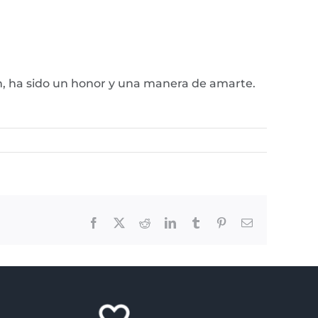
ión, ha sido un honor y una manera de amarte.
Facebook
X
Reddit
LinkedIn
Tumblr
Pinterest
Email