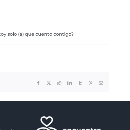
oy solo (a) que cuento contigo?
Facebook
X
Reddit
LinkedIn
Tumblr
Pinterest
Email