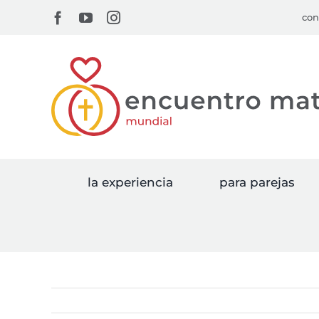
Skip
Facebook
YouTube
Instagram
con
to
content
la experiencia
para parejas