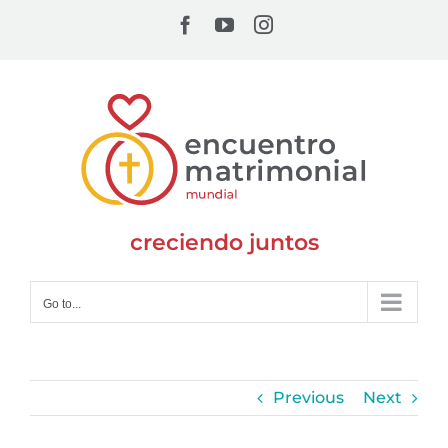
Skip
Facebook
YouTube
Instagram
to
content
creciendo juntos
Go to...
Previous
Next