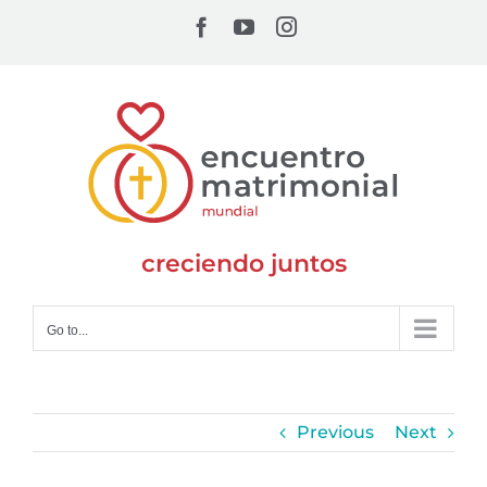
Skip
Facebook
YouTube
Instagram
to
content
creciendo juntos
Go to...
Previous
Next