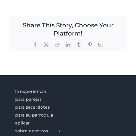
Share This Story, Choose Your
Platform!
Facebook
X
Reddit
LinkedIn
Tumblr
Pinterest
Email
la experiencia
para parejas
para sacerdotes
para su parroquia
aplicar
sobre nosotros