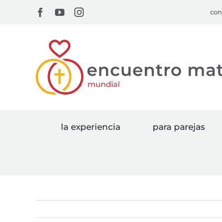
Skip
Facebook
YouTube
Instagram
con
to
content
la experiencia
para parejas