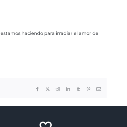
 estamos haciendo para irradiar el amor de
Facebook
X
Reddit
LinkedIn
Tumblr
Pinterest
Email