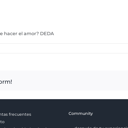
 de hacer el amor? DEDA
form!
Community
tas frecuentes
to