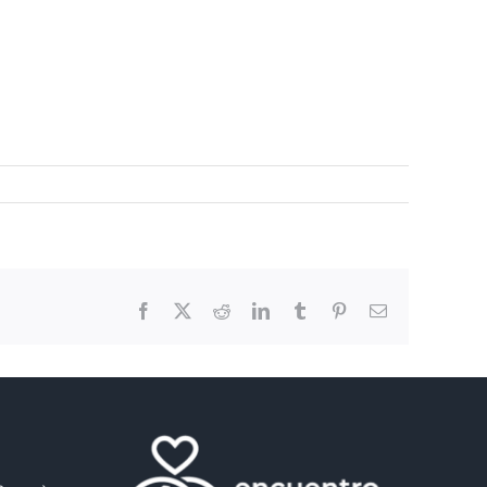
Facebook
X
Reddit
LinkedIn
Tumblr
Pinterest
Email