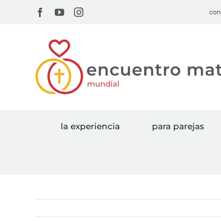
Skip
Facebook
YouTube
Instagram
con
to
content
la experiencia
para parejas